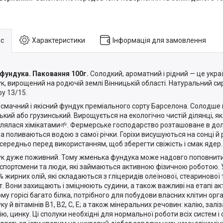
с
Характеристики
Інформація для замовлення
фундука. Паковання 100г.
Солодкий, ароматний і рідний — це укра
к, вирощений на родючій землі Вінницькій області. Натуральний с
ру 13/15.
смачний і якісний фундук преміального сорту Барселона. Солодше 
ький або грузинський. Вирощується на екологічно чистій ділянці, як
лялася хімікатами🌱. Фермерське господарство розташоване в долин
а поливаються водою з самої річки. Горіхи висушуються на сонці 
середньо перед використанням, щоб зберегти свіжість і смак ядер.
к дуже поживний. Тому жменька фундука може надовго поповнити 
 спортсмени та люди, які займаються активною фізичною роботою. У
% жирних олій, які складаються з гліцеридів олеїнової, стеаринової
т. Вони захищають і зміцнюють судини, а також важливі на етапі ак
ому горісі багато білка, потрібного для побудови власних клітин орг
у й вітамінів В1, В2, С, Е; а також мінеральних речовин: калію, залі
ію, цинку. Ці сполуки необхідні для нормальної роботи всіх систем і 