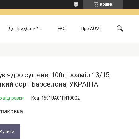
Кошик
Де Придбати?
FAQ
Про AUMi
лата
Контакти
Локація самовивозу
Відгуки
Головна
к ядро ​​сушене, 100г, розмір 13/15,
кий сорт Барселона, УКРАЇНА
о відправки
Код:
1501UA01FN100G2
упаковка
Купити