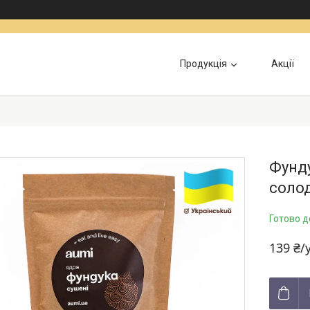
Продукція
Акції
Інформація для військових
Доставка та Оп
Фунду
солод
Готово д
139 ₴/