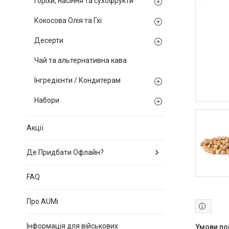
Горіхи, насіння та сухофрукти
Кокосова Олія та Гхі
Десерти
Чай та альтернативна кава
Інгредієнти / Кондитерам
Набори
Акції
Де Придбати Офлайн?
FAQ
Про AUMi
Інформація для військових