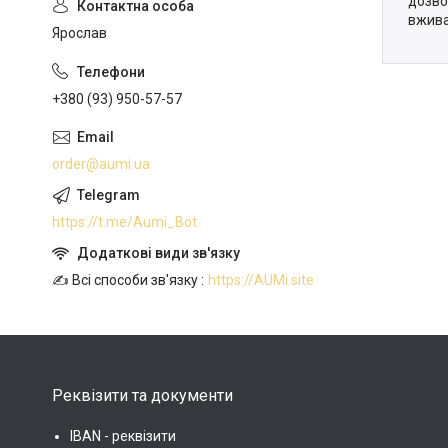
дозво
вжива
Ярослав
+380 (93) 950-57-57
order@aumi.ua
https://t.me/Aumi_Bot
✍️ Всі способи зв'язку
https://AUMi.site
Реквізити та документи
IBAN - реквізити