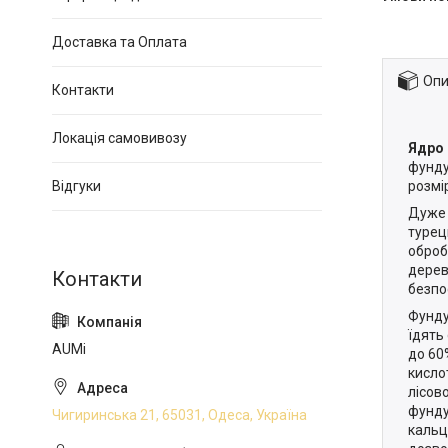
Доставка та Оплата
Опи
Контакти
Локація самовивозу
Ядро 
фунду
розмі
Відгуки
Дуже 
турец
оброб
дерев
безпо
Фунду
їдять
AUMi
до 60
кисло
лісов
фундук
Чигиринська 21, 65031, Одеса, Україна
кальц