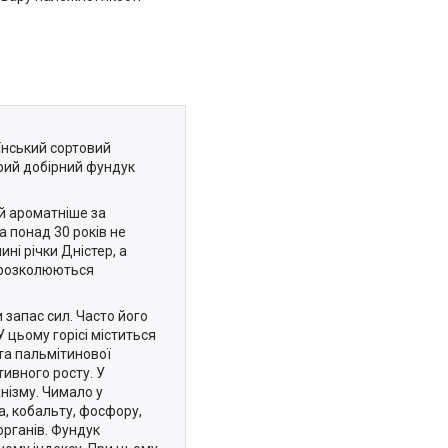
їнський сортовий
ирий добірний фундук
й ароматніше за
а понад 30 років не
і річки Дністер, а
й розколюються
запас сил. Часто його
 цьому горісі міститься
 та пальмітинової
тивного росту. У
анізму. Чимало у
за, кобальту, фосфору,
органів. Фундук