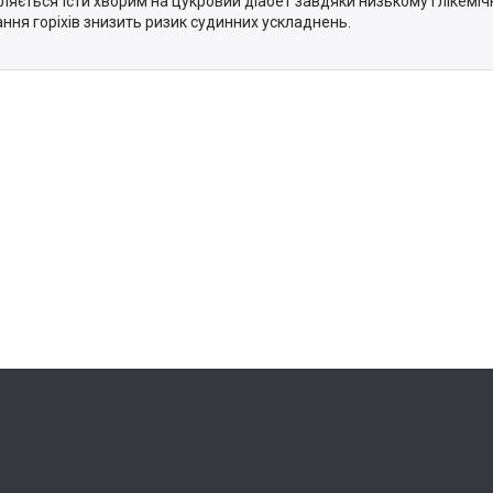
ляється їсти хворим на цукровий діабет завдяки низькому глікеміч
ння горіхів знизить ризик судинних ускладнень.