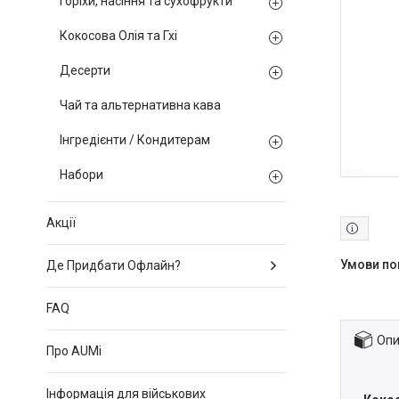
Горіхи, насіння та сухофрукти
Кокосова Олія та Гхі
Десерти
Чай та альтернативна кава
Інгредієнти / Кондитерам
Набори
Акції
Де Придбати Офлайн?
FAQ
Опи
Про AUMi
Інформація для військових