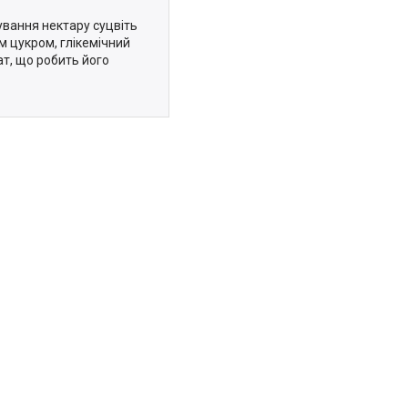
вання нектару суцвіть
м цукром, глікемічний
т, що робить його