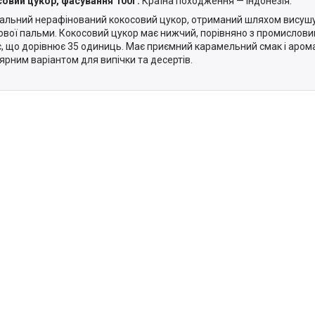
овий цукор, фасування 100г.
Країна походження — Індонезія.
альний нерафінований кокосовий цукор, отриманий шляхом висушу
ової пальми. Кокосовий цукор має нижчий, порівняно з промислови
с, що дорівнює 35 одиниць. Має приємний карамельний смак і арома
ярним варіантом для випічки та десертів.