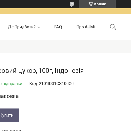
Кошик
Де Придбати?
FAQ
Про AUMi
лата
Контакти
Локація самовивозу
Відгуки
Головна
овий цукор, 100г, Індонезія
о відправки
Код:
2101ID01CS100G0
паковка
Купити