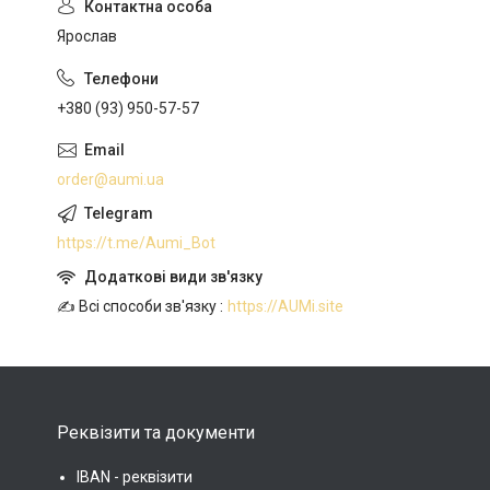
Ярослав
+380 (93) 950-57-57
order@aumi.ua
https://t.me/Aumi_Bot
✍️ Всі способи зв'язку
https://AUMi.site
Реквізити та документи
IBAN - реквізити