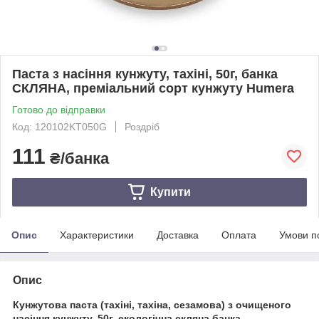
Паста з насіння кунжуту, тахіні, 50г, банка
СКЛЯНА, преміальний сорт кунжуту Humera
Готово до відправки
Код: 120102KT050G
Роздріб
111
₴/банка
Купити
Опис
Характеристики
Доставка
Оплата
Умови п
Опис
Кунжутова паста (тахіні, тахіна, сезамова) з очищеного
насіння кунжуту. 50г, екологічна скляна банка.