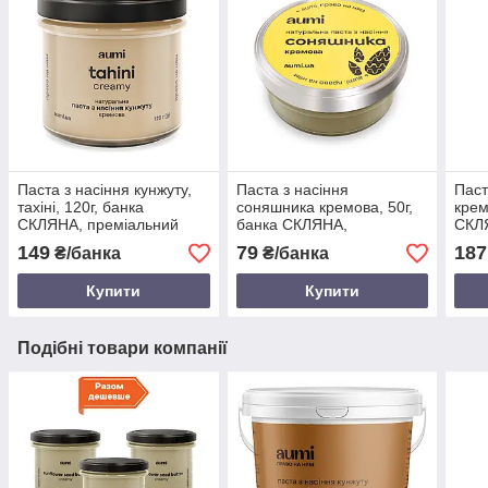
Паста з насіння кунжуту,
Паста з насіння
Паст
тахіні, 120г, банка
соняшника кремова, 50г,
крем
СКЛЯНА, преміальний
банка СКЛЯНА,
СКЛЯ
сорт кунжуту Humera
натуральна без домішок
дом
149
79
187
₴/банка
₴/банка
Купити
Купити
Подібні товари компанії