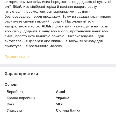
використовуємо шкідливих інгредієнтів, не додаємо ні цукру, ні
олії. Дбайливо відібрані горіхи й насіння вищого сорту
готуються і перемелюються маленькими партіями
безпосередньо перед продажем. Тому ви завжди гарантовано
отримуєте свіжий і якісний продукт. Насолоджуйтеся
натуральною пастою
AUMі
з фруктами, намащуйте на тости
або хлібці, додайте в кашу або мюслі, протеїновий шейк або
смузі, просто їжте великою ложкою. Використовуйте її для
виготовлення десертів або випічки, а також як основу для
приготування рослинного молока.
Приховати
Характеристики
Основні
Виробник
Aumi
Країна виробник
Україна
Вага
50 г
Упаковка
Скляна банка