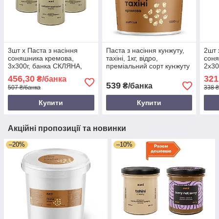
3шт х Паста з насіння
Паста з насіння кунжуту,
2шт 
соняшника кремова,
тахіні, 1кг, відро,
соня
3х300г, банка СКЛЯНА,
преміальний сорт кунжуту
2х30
натуральна без домішок
Humera
нату
456,30
321
₴/банка
539
₴/банка
507 ₴/банка
338 ₴
Купити
Купити
Акційні пропозиції та новинки
–20%
–10%