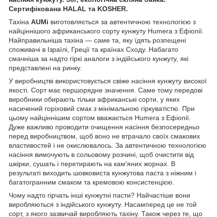
Сертифікована HALAL та KOSHER.
Тахіна
AUMі
виготовляється за автентичною технологією з
найціннішого африканського сорту кунжуту Humera з Ефіопії.
Найправильніша тахіна — саме та, яку їдять розпещені
споживачі в Ізраїлі, Греції та країнах Сходу. Набагато
смачніша за надто гіркі аналоги з індійського кунжуту, які
представлені на ринку.
У виробництві використовується свіже насіння кунжуту високої
якості. Сорт має першорядне значення. Саме тому передові
виробники обирають тільки африканські сорти, у яких
насичений горіховий смак з мінімальною гіркуватістю. При
цьому найціннішим сортом вважається Humera з Ефіопії.
Дуже важливо проводити очищення насіння безпосередньо
перед виробництвом, щоб воно не втрачало своїх смакових
властивостей і не окислювалось. За автентичною технологією
насіння вимочують в сольовому розчині, щоб очистити від
шкірки, сушать і перетирають
на кам'яних жорнах
. В
результаті виходить шовковиста кунжутова паста з ніжним і
багатогранним смаком та кремовою консистенцією.
Чому надто гірчать інші кунжутні пасти? Найчастіше вони
виробляються з індійського кунжуту. Насамперед це не той
сорт, з якого зазвичай виробляють тахіну. Також через те, що