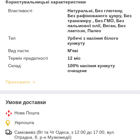
Користувальницькі характеристики
Властивості
Натуральні, Без глютену,
Без рафінованого цукру, Без
трансжиру , Без ГМО, Без
пальмової олії, Веган, Без
лактози, Палео
Тип
Урбечі з насіння білого
кунжуту
Вид пасти
М'які
Термін придатності
12 міс
Склад
100% насіння кунжуту
очищене
Приховати
Умови доставки
Нова Пошта
Укрпошта
Самовивіз (Вт та Чт Одеса, з 12:00 до 17:00, вул.
Отрадна, 8, р-н Музкомедії)