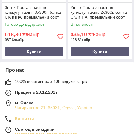
3шт х Паста з насіння
2шт х Паста з насіння
кунжуту, тахіні, 3х300г, банка
кунжуту, тахіні, 2х300г, банка
СКЛЯНА, преміальний сорт
СКЛЯНА, преміальний сорт
кунжуту Humera
кунжуту Humera
Готово до відправки
В наявності
618,30
435,10
₴/набір
₴/набір
687 ₴/набір
458 ₴/набір
Купити
Купити
Про нас
100% позитивних з 408 відгуків за рік
Працює з 23.12.2017
м. Одеса
Чигиринська 21, 65031, Одеса, Україна
Контакти
Сьогодні вихідний