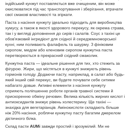
індійський кунжут поставляється вже очищеним, він може
окислюватися під час транспортування і зберігання, втрачати
свої смакові властивості та згіркати.
Паста з насіння кунжуту ідеально підходить для виробництва
хумусу, а також в якості здорового перекусу, як окрема страва,
так і у вигляді доповнення до сирів і салатів. Соус з тахіні це
обов'язковий інгредієнт для східної й
середземноморської
кухні, ним поливають фалафель та шаурму. З фініковим
сиропом, медом або кленовим сиропом кунжутна паста
перетворюється в прекрасний східний смаколик.
Кунжутна паста — ідеальне рішення для тих, хто стежить за
фігурою. Жири, що містяться в кунжуті знижують рівень
гормонів голоду. Додаючи пасту, наприклад, в салат або будь-
який інший свій перекус, ви будете почувати себе ситими
набагато довше. Активні елементи з насіння кунжуту
сприяють поліпшенню роботи органів травної системи й
прискоренню обміну речовин. Велика кількість жирних кислот і
антиоксидантів знижує рівень холестерину. Ще тахіні —
знахідка для вегетаріанців. Амінокислоти складають більше
ніж 20% насіння, роблячи кунжутну пасту багатим джерелом
дієтичного білка.
Склад пасти
AUMі
завжди простий і зрозумілий. Ми не