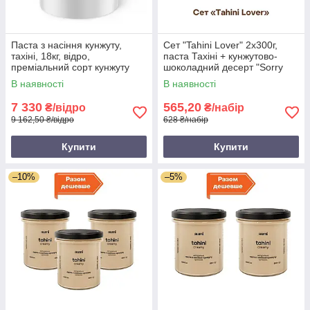
Паста з насіння кунжуту,
Сет "Tahini Lover" 2х300г,
тахіні, 18кг, відро,
паста Тахіні + кунжутово-
преміальний сорт кунжуту
шоколадний десерт "Sorry
Humera. Кошер, Халяль
not Sorry", банка СКЛО
В наявності
В наявності
7 330
565,20
₴/відро
₴/набір
9 162,50 ₴/відро
628 ₴/набір
Купити
Купити
–10%
–5%