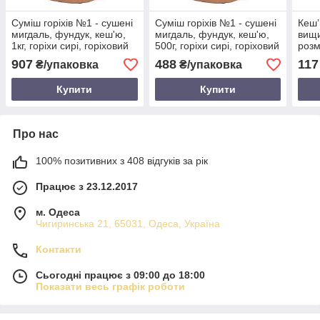
Суміш горіхів №1 - сушені
Суміш горіхів №1 - сушені
Кеш
мигдаль, фундук, кеш'ю,
мигдаль, фундук, кеш'ю,
вищи
1кг, горіхи сирі, горіховий
500г, горіхи сирі, горіховий
розм
мікс асорті
мікс асорті
907
488
117
₴/упаковка
₴/упаковка
Купити
Купити
Про нас
100% позитивних з 408 відгуків за рік
Працює з 23.12.2017
м. Одеса
Чигиринська 21, 65031, Одеса, Україна
Контакти
Сьогодні працює з 09:00 до 18:00
Показати весь графік роботи