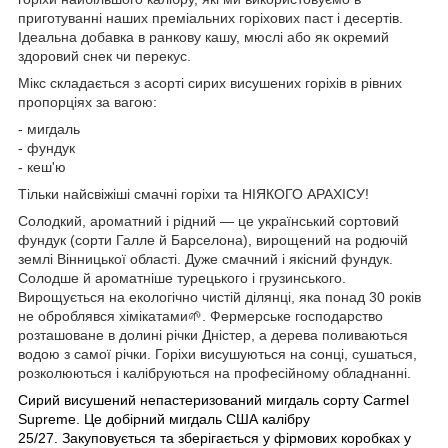
приготуванні наших преміальних горіхових паст і десертів.
Ідеальна добавка в ранкову кашу, мюслі або як окремий
здоровий снек чи перекус.
Мікс складається з асорті сирих висушених горіхів в рівних
пропорціях за вагою:
- мигдаль
- фундук
- кеш'ю
Тільки найсвіжіші смачні горіхи та НІЯКОГО АРАХІСУ!
Солодкий, ароматний і рідний — це український сортовий
фундук (сорти Галле й Барселона), вирощений на родючій
землі Вінницької області. Дуже смачний і якісний фундук.
Солодше й ароматніше турецького і грузинського.
Вирощується на екологічно чистій ділянці, яка понад 30 років
не оброблявся хімікатами🌱. Фермерське господарство
розташоване в долині річки Дністер, а дерева поливаються
водою з самої річки. Горіхи висушуються на сонці, сушаться,
розколюються і калібруються на професійному обладнанні.
Сирий висушений непастеризований мигдаль сорту Carmel
Supreme.
Це добірний мигдаль США калібру
25/27.
Закуповується та зберігається у фірмових коробках у