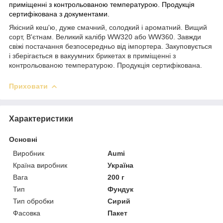
приміщенні з контрольованою температурою.
Продукція
сертифікована з документами.
Якісний кеш'ю, дуже смачний, солодкий і ароматний. Вищий
сорт, В'єтнам. Великий калібр WW320 або WW360. Завжди
свіжі постачання безпосередньо від імпортера. Закуповується
і зберігається в вакуумних брикетах в приміщенні з
контрольованою температурою. Продукція сертифікована.
Приховати
Характеристики
Основні
Виробник
Aumi
Країна виробник
Україна
Вага
200 г
Тип
Фундук
Тип обробки
Сирий
Фасовка
Пакет