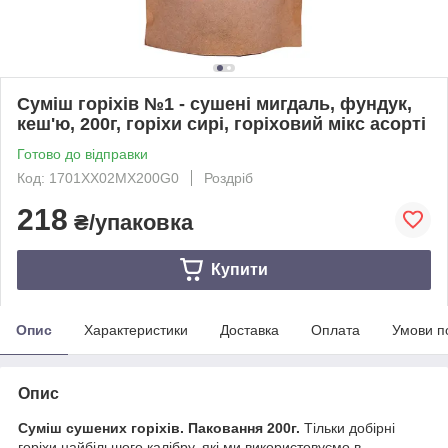
Суміш горіхів №1 - сушені мигдаль, фундук,
кеш'ю, 200г, горіхи сирі, горіховий мікс асорті
Готово до відправки
Код: 1701XX02MX200G0
Роздріб
218
₴/упаковка
Купити
Опис
Характеристики
Доставка
Оплата
Умови п
Опис
Суміш сушених горіхів. Паковання 200г.
Тільки добірні
горіхи найбільшого калібру, які ми використовуємо в