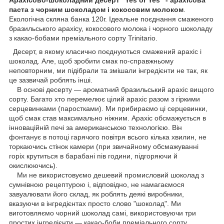
паста з чорним шоколадом і кокосовим молоком
.
Екологічна скляна банка 120г. Ідеальне поєднання смаженого
бразильського арахісу, кокосового молока і чорного шоколаду
з какао-бобами преміального сорту Trinitario.
Десерт, в якому класично поєднуються смажений арахіс і
шоколад. Але, щоб зробити смак по-справжньому
неповторним, ми підібрали та змішали інгредієнти не так, як
це зазвичай роблять інші.
В основі десерту — ароматний бразильський арахіс вищого
сорту. Багато хто перемелює цілий арахіс разом з гіркими
серцевинками (паростками). Ми прибираємо ці серцевинки,
щоб смак став максимально ніжним. Арахіс обсмажується в
інноваційній печі за американською технологією. Він
фонтанує в потоці гарячого повітря всього кілька хвилин, не
торкаючись стінок камери (при звичайному обсмажуванні
горіх крутиться в барабані пів години, підгоряючи й
окислюючись).
Ми не використовуємо дешевий промисловий шоколад з
сумнівною рецептурою і, відповідно, не намагаємося
завуалювати його склад, як роблять деякі виробники,
вказуючи в інгредієнтах просто слово "шоколад". Ми
виготовляємо чорний шоколад самі, використовуючи три
простих інгредієнти — какао-боби преміального сорту