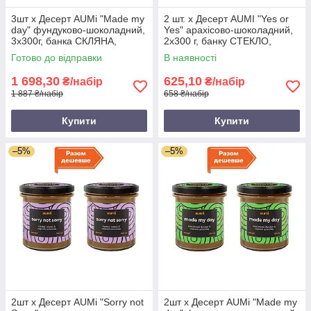
3шт х Десерт AUMi "Made my
2 шт. х Десерт AUMI "Yes or
day" фундуково-шоколадний,
Yes" арахісово-шоколадний,
3х300г, банка СКЛЯНА,
2х300 г, банку СТЕКЛО,
фундукова паста з чорним
арахісова паста, шоколад і
Готово до відправки
В наявності
шоколадом
кокос
1 698,30
625,10
₴/набір
₴/набір
1 887 ₴/набір
658 ₴/набір
Купити
Купити
–5%
–5%
2шт х Десерт AUMi "Sorry not
2шт х Десерт AUMi "Made my