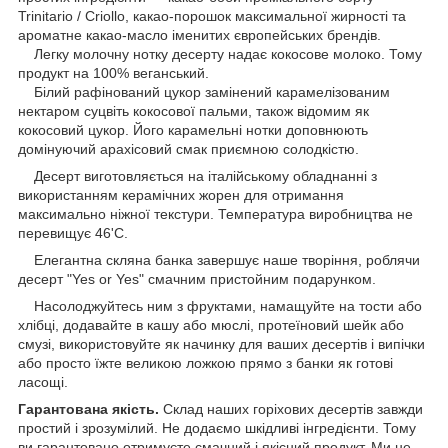
Trinitario / Criollo, какао-порошок максимальної жирності та
ароматне какао-масло іменитих європейських брендів.
Легку молочну нотку десерту надає кокосове молоко. Тому
продукт на 100% веганський.
Білий рафінований цукор замінений карамелізованим
нектаром суцвіть кокосової пальми, також відомим як
кокосовий цукор. Його карамельні нотки доповнюють
домінуючий арахісовий смак приємною солодкістю.
Десерт виготовляється на італійському обладнанні з
використанням керамічних жорен для отримання
максимально ніжної текстури. Температура виробництва не
перевищує 46'C.
Елегантна скляна банка завершує наше творіння, роблячи
десерт "Yes or Yes" смачним пристойним подарунком.
Насолоджуйтесь ним з фруктами, намащуйте на тости або
хлібці, додавайте в кашу або мюслі, протеїновий шейк або
смузі, використовуйте як начинку для ваших десертів і випічки
або просто їжте великою ложкою прямо з банки як готові
ласощі.
Гарантована якість.
Склад наших горіхових десертів завжди
простий і зрозумілий. Не додаємо шкідливі інгредієнти. Тому
ви гарантовано отримуєте смачний і якісний продукт. Ми не