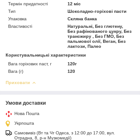
Термін придатності
12 міс
Тип
Шоколадно-горіхові пасти
Упаковка
Скляна банка
Властивості
Натуральні, Без глютену,
Без рафінованого цукру, Без
трансжиру , Без ГМО, Без
пальмової олії, Веган, Без
лактози, Палео
Користувальницькі характеристики
Вага горіхових паст, г
120г
Вага (г)
120
Приховати
Умови доставки
Нова Пошта
Укрпошта
Самовивіз (Вт та Чт Одеса, з 12:00 до 17:00, вул.
Отрадна, 8, р-н Музкомедії)