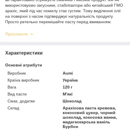
використовуємо загусники, стабілізатори або китайський ГМО
арахіс, який під час помелу стає густим. Тому виділення олії
на поверхні з часом підтверджує натуральність продукту.
Просто ретельно перемішайте пасту перед вживанням.
Приховати
Характеристики
Основні атрибути
Виробник
Aumi
Країна виробник
Україна
Вага
120 г
Вид пасти
М'які
Смак, додатки
Шоколад
Склад
Арахісова паста кремова,
кокосовий цукор, чорний
шоколад, кокосова манна,
мадагаскарська ваніль
Бурбон