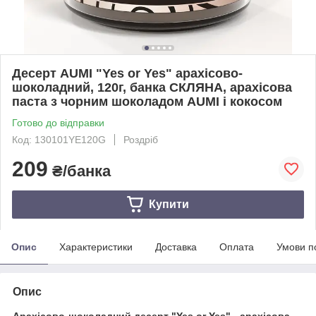
Десерт AUMI "Yes or Yes" арахісово-
шоколадний, 120г, банка СКЛЯНА, арахісова
паста з чорним шоколадом AUMI і кокосом
Готово до відправки
Код: 130101YE120G
Роздріб
209
₴/банка
Купити
Опис
Характеристики
Доставка
Оплата
Умови п
Опис
Арахісово-шоколадний десерт "Yes or Yes" - арахісова