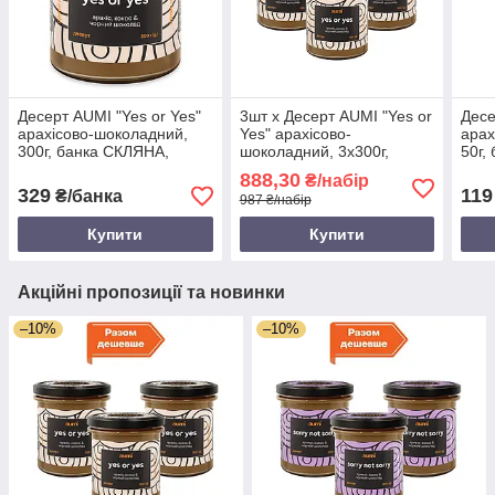
Десерт AUMI "Yes or Yes"
3шт х Десерт AUMI "Yes or
Десе
арахісово-шоколадний,
Yes" арахісово-
арах
300г, банка СКЛЯНА,
шоколадний, 3х300г,
50г,
арахісова паста з чорним
банка СКЛЯНА, арахісова
арах
888,30
₴/набір
шоколадом AUMI і
паста з шоколадом AUMI і
шоко
329
119
₴/банка
987 ₴/набір
кокосом
кокосом
коко
Купити
Купити
Акційні пропозиції та новинки
–10%
–10%