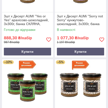
3шт х Десерт AUMI "Yes or
3шт х Десерт AUMi "Sorry not
Yes" арахісово-шоколадний,
Sorry" кунжутово-
3х300г, банка СКЛЯНА,
шоколадний, 3х300г, банка
арахісова паста з шоколадом
СКЛЯНА, тахіні з чорним
Готово до відправки
В наявності
AUMI і кокосом
шоколадом
888,30
1 077,30
₴/набір
₴/набір
987 ₴/набір
1 197 ₴/набір
Купити
Купити
–10%
–5%