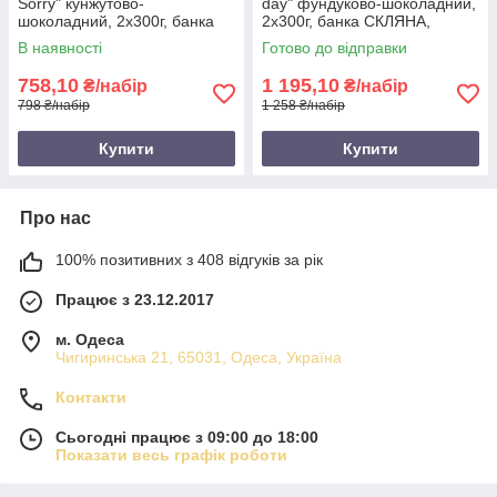
Sorry" кунжутово-
day" фундуково-шоколадний,
шоколадний, 2х300г, банка
2х300г, банка СКЛЯНА,
СКЛЯНА, тахіні з чорним
фундукова паста з чорним
В наявності
Готово до відправки
шоколадом
шоколадом
758,10
1 195,10
₴/набір
₴/набір
798 ₴/набір
1 258 ₴/набір
Купити
Купити
Про нас
100% позитивних з 408 відгуків за рік
Працює з 23.12.2017
м. Одеса
Чигиринська 21, 65031, Одеса, Україна
Контакти
Сьогодні працює з 09:00 до 18:00
Показати весь графік роботи