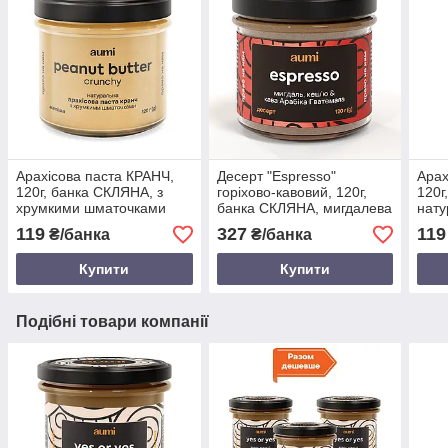
Арахісова паста КРАНЧ,
Десерт "Espresso"
Арах
120г, банка СКЛЯНА, з
горіхово-кавовий, 120г,
120г
хрумкими шматочками
банка СКЛЯНА, мигдалева
нату
арахісу, натуральна без
та кеш'ю паста з кавою і
119
327
119
₴/банка
₴/банка
домішок
ваніллю
Купити
Купити
Подібні товари компанії