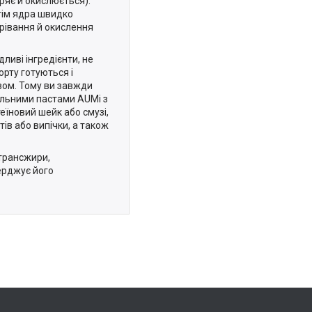
ряє й окислюється).
тім ядра швидко
рівання й окислення
ливі інгредієнти, не
орту готуються і
ом. Тому ви завжди
альними пастами AUMі з
еїновий шейк або смузі,
ів або випічки, а також
 трансжири,
верджує його