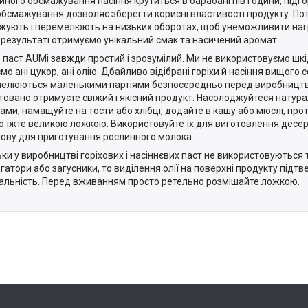
йного обсмажування насіння крутиться в барабані пів години, підго
обсмажування дозволяє зберегти корисні властивості продукту. По
жують і перемелюють на низьких оборотах, щоб унеможливити наг
 В результаті отримуємо унікальний смак та насичений аромат.
 паст AUMі завжди простий і зрозумілий. Ми не використовуємо шкід
о ані цукор, ані олію. Дбайливо відібрані горіхи й насіння вищого с
елюються маленькими партіями безпосередньо перед виробництв
товано отримуєте свіжий і якісний продукт. Насолоджуйтеся натур
ами, намащуйте на тости або хлібці, додайте в кашу або мюслі, прот
о їжте великою ложкою. Використовуйте їх для виготовлення десерт
нову для приготування рослинного молока.
ьки у виробництві горіхових і насіннєвих паст не використовуються
гатори або загусники, то виділення олії на поверхні продукту підт
альність. Перед вживанням просто ретельно розмішайте ложкою.