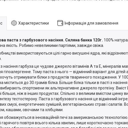
с
Характеристики
Інформація для замовлення
ва паста з гарбузового насіння. Скляна банка 120г.
100% натурал
нна якість. Робимо невеликими партіями, завжди свіжа.
обництві використовуються цілі гарно висушені ядра, які відрізняю
.
з насіння гарбуза це чудове джерело вітамінів А та Е, мінералів маг
ня гіпоалергенне. Тому паста з нього — відмінний варіант для дітей 
е хочуть отримувати білки з продуктів тваринного походження. У 100
а міститься до 30 грамів білка. Більше білка тільки в пасті з насіння
 вибирають спортсмени як альтернативне джерело протеїну. Вміст L
ні більше, ніж в інших продуктах. Спільно з великим вмістом цинку 
интезу тестостерону. Паста з гарбузового насіння це відмінний інгр
вих смузі, енергетичних сумішей, вегетаріанських страв і салатів. 
ом, кашами, овочами та хлібцями.
ня обсмажується в інноваційній печі за американською технологією
і гарячого повітря всього кілька хвилин, лише короткочасно торкаю