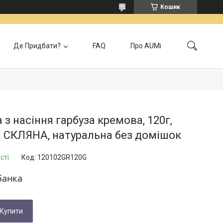
Кошик
Де Придбати?
FAQ
Про AUMi
лата
Контакти
Локація самовивозу
Відгуки
Головна
 з насіння гарбуза кремова, 120г,
 СКЛЯНА, натуральна без домішок
сті
Код:
120102GR120G
банка
Купити