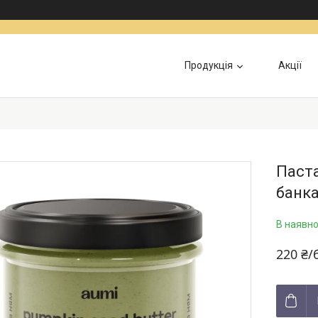
Продукція
Акції
Інформація для військових
Доставка та Оп
Паста
банка
В наявно
220 ₴/