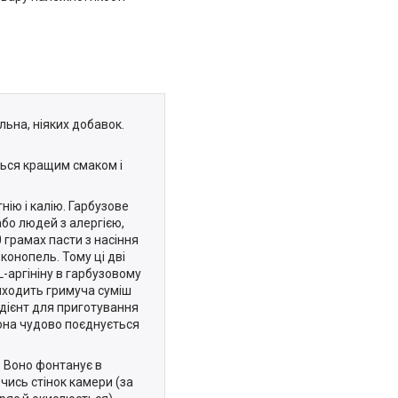
ьна, ніяких добавок.
ться кращим смаком і
нію і калію. Гарбузове
або людей з алергією,
 грамах пасти з насіння
 конопель. Тому ці дві
-аргініну в гарбузовому
виходить гримуча суміш
едієнт для приготування
Вона чудово поєднується
. Воно фонтанує в
чись стінок камери (за