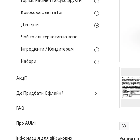
Горіхи, насіння та сухофрукти
Кокосова Олія та Гхі
Десерти
Чай та альтернативна кава
Інгредієнти / Кондитерам
Набори
Акції
Де Придбати Офлайн?
FAQ
Про AUMi
Інформація для військових