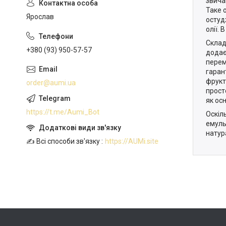
звича
Таке 
Ярослав
остуд
олії.
Склад
+380 (93) 950-57-57
додаєм
перем
гаран
фрукт
order@aumi.ua
прост
як ос
https://t.me/Aumi_Bot
Оскіл
емуль
натур
✍️ Всі способи зв'язку
https://AUMi.site