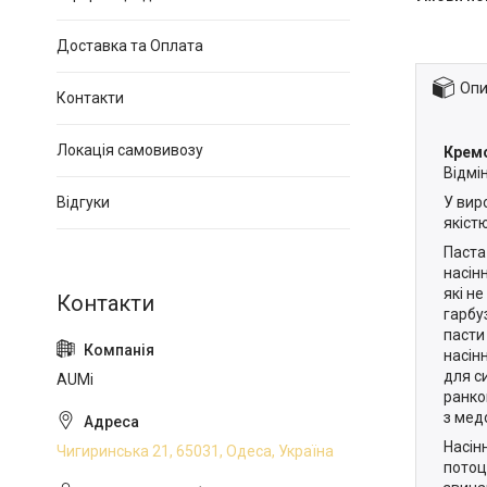
Доставка та Оплата
Опи
Контакти
Локація самовивозу
Кремо
Відмі
У вир
Відгуки
якістю
Паста 
насін
які н
гарбуз
пасти
насін
для с
AUMi
ранко
з мед
Насін
Чигиринська 21, 65031, Одеса, Україна
потоц