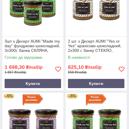
3шт х Десерт AUMi "Made my
2 шт. х Десерт AUMI "Yes or
day" фундуково-шоколадний,
Yes" арахісово-шоколадний,
3х300г, банка СКЛЯНА,
2х300 г, банку СТЕКЛО,
фундукова паста з чорним
арахісова паста, шоколад і
Готово до відправки
В наявності
шоколадом
кокос
1 698,30
625,10
₴/набір
₴/набір
1 887 ₴/набір
658 ₴/набір
Купити
Купити
–5%
–5%