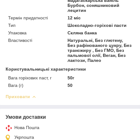
мадагаскарська ваніль
Бурбон, соняшниковий
лецитин
Термін придатності
12 міс
Тип
Шоколадно-горіхові пасти
Упаковка
Скляна банка
Властивості
Натуральні, Без глютену,
Без рафінованого цукру, Без
трансжиру , Без ГМО, Без
пальмової олії, Веган, Без
лактози, Палео
Користувальницькі характеристики
Вага горіхових паст, г
50г
Вага (г)
50
Приховати
Умови доставки
Нова Пошта
Укрпошта