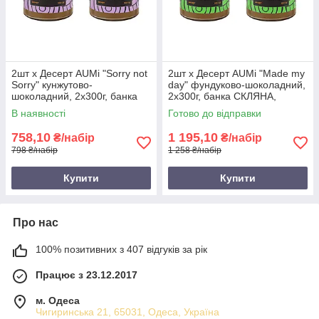
2шт х Десерт AUMi "Sorry not
2шт х Десерт AUMi "Made my
Sorry" кунжутово-
day" фундуково-шоколадний,
шоколадний, 2х300г, банка
2х300г, банка СКЛЯНА,
СКЛЯНА, тахіні з чорним
фундукова паста з чорним
В наявності
Готово до відправки
шоколадом
шоколадом
758,10
1 195,10
₴/набір
₴/набір
798 ₴/набір
1 258 ₴/набір
Купити
Купити
Про нас
100% позитивних з 407 відгуків за рік
Працює з 23.12.2017
м. Одеса
Чигиринська 21, 65031, Одеса, Україна