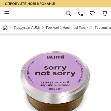
СПРОБУЙТЕ НОВІ КРОКАНИ!
Продукція AUMi
Горіхові й Насіннєві Пасти
Горіхові 