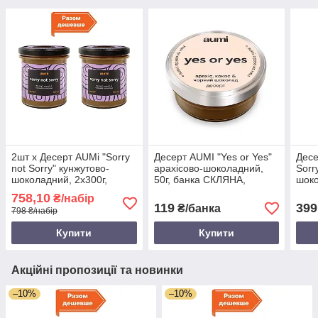
2шт х Десерт AUMi "Sorry
Десерт AUMI "Yes or Yes"
Десе
not Sorry" кунжутово-
арахісово-шоколадний,
Sorr
шоколадний, 2х300г,
50г, банка СКЛЯНА,
шоко
банка СКЛЯНА, тахіні з
арахісова паста з чорним
СКЛЯ
758,10
₴/набір
чорним шоколадом
шоколадом AUMI і
шок
119
399
₴/банка
798 ₴/набір
кокосом
Купити
Купити
Акційні пропозиції та новинки
–10%
–10%