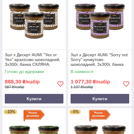
3шт х Десерт AUMI "Yes or
3шт х Десерт AUMi "Sorry not
Yes" арахісово-шоколадний,
Sorry" кунжутово-
3х300г, банка СКЛЯНА,
шоколадний, 3х300г, банка
арахісова паста з шоколадом
СКЛЯНА, тахіні з чорним
Готово до відправки
В наявності
AUMI і кокосом
шоколадом
888,30
1 077,30
₴/набір
₴/набір
987 ₴/набір
1 197 ₴/набір
Купити
Купити
–10%
–5%