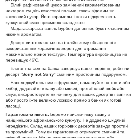
Білий рафінований цукор замінений карамелізованим
нектаром суцвіть кокосової пальми, також відомим як
кокосовий цукор.
Його карамельні нотки підкреслюють
кунжутовий смак приємною солодкістю.
Мадагаскарська
ваніль
Бурбон
доповнює
букет
класичним
ніжним
ароматом
.
Десерт виготовляється на італійському обладнанні з
використанням керамічних жорен для отримання
максимально ніжної текстури. Температура виробництва не
перевищує 46'C.
Елегантна скляна банка завершує наше творіння, роблячи
десерт "
Sorry not Sorry
" смачним пристойним подарунком.
Насолоджуйтесь ним з фруктами, намащуйте на тости або
хлібці, додавайте в кашу або мюслі, протеїновий шейк або
смузі, використовуйте як начинку для ваших десертів і випічки
або просто їжте великою ложкою прямо з банки як готові
ласощі.
Гарантована якість.
Беремо найсмачнішу тахіну з
найціннішого африканського кунжуту. Не додаємо шкідливі
інгредієнти. Склад наших горіхових десертів завжди простий
та зрозумілий. Тому ви гарантовано отримуєте смачний та
якісний продукт. Ми не використовуємо загусники або