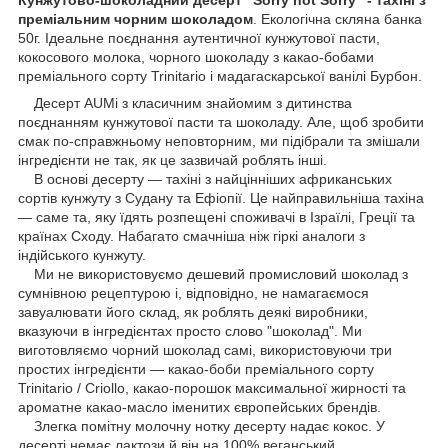
преміальним чорним шоколадом
. Екологічна скляна банка
50г. Ідеальне поєднання аутентичної кунжутової пасти,
кокосового молока, чорного шоколаду з какао-бобами
преміального сорту Trinitario
і
мадагаскарської
ванілі
Бурбон
.
Десерт AUMi
з
класичним
знайомим
з
дитинства
поєднанням
кунжутової пасти
та
шоколаду
.
Але, щоб зробити
смак по-справжньому неповторним,
ми
підібрали
та
змішали
інгредієнти
не так
,
як
це
зазвичай
роблять
інші
.
В
основі
десерту
—
тахіні
з найцінніших африканських
сортів кунжуту з Судану та Ефіопії. Це найправильніша тахіна
— саме та, яку їдять розпещені споживачі в Ізраїлі, Греції та
країнах Сходу. Набагато смачніша ніж гіркі аналоги з
індійського кунжуту.
Ми не використовуємо дешевий промисловий шоколад з
сумнівною рецептурою і, відповідно, не намагаємося
завуалювати його склад, як роблять деякі виробники,
вказуючи в інгредієнтах просто слово "шоколад". Ми
виготовляємо чорний шоколад самі, використовуючи три
простих інгредієнти — какао-боби преміального сорту
Trinitario / Criollo, какао-порошок максимальної жирності та
ароматне какао-масло іменитих європейських брендів.
Злегка
помітну
молочну
нотку
десерту
надає
кокос
.
У
десерті
немає
лактози
й
він
на
100
%
веганський
.