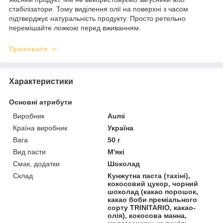
стабілізатори. Тому виділення олії на поверхні з часом
підтверджує натуральність продукту. Просто ретельно
перемішайте ложкою перед вживанням.
Приховати
Характеристики
Основні атрибути
Виробник
Aumi
Країна виробник
Україна
Вага
50 г
Вид пасти
М'які
Смак, додатки
Шоколад
Склад
Кунжутна паста (тахіні),
кокосовий цукор, чорний
шоколад (какао порошок,
какао боби преміального
сорту TRINITARIO, какао-
олія), кокосова манна,