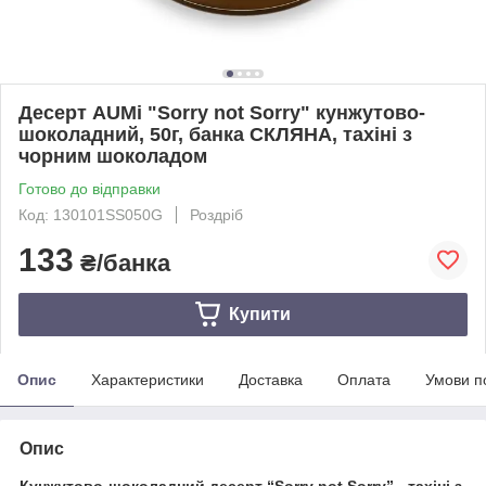
Десерт AUMi "Sorry not Sorry" кунжутово-
шоколадний, 50г, банка СКЛЯНА, тахіні з
чорним шоколадом
Готово до відправки
Код: 130101SS050G
Роздріб
133
₴/банка
Купити
Опис
Характеристики
Доставка
Оплата
Умови п
Опис
Кунжутово-шоколадний десерт “Sorry not Sorry” - тахіні з