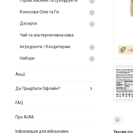
Горіхи, насіння та сухофрукти
Кокосова Олія та Гхі
Десерти
Чай та альтернативна кава
Інгредієнти / Кондитерам
–1
Набори
Акції
Де Придбати Офлайн?
FAQ
Про AUMi
Інформація для військових