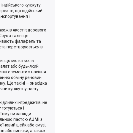
 індійського кунжуту.
рез те, що індійський
нспортування і
акож в якості здорового
оус з тахіні це
ливають фалафель та
ста перетворюється в
и, що містяться в
салат або будь-який
ивні елементи з насіння
енню обміну речовин.
ну. Ще тахіні — знахідка
лячи кунжутну пасту
дливих інгредієнтів, не
у готуються і
Тому ви завжди
ральною пастою
AUMі
з
еїновий шейк або смузі,
в або випічки, а також