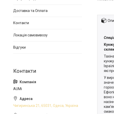
Доставка та Оплата
Опи
Контакти
Локація самовивозу
Спеці
Кунжу
Відгуки
склян
Тахін
кунжу
Ізраїл
які п
У вир
значе
горіх
AUMi
Ефіоп
воно 
насін
Чигиринська 21, 65031, Одеса, Україна
кам'я
смако