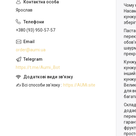
Чому 
Ярослав
Насам
кунжу
зберіг
+380 (93) 950-57-57
Паста
переку
обов'
шаурм
order@aumi.ua
прекр
Кунжу
https://t.me/Aumi_Bot
кунжу
інший
кунжу
Велик
✍️ Всі способи зв'язку
https://AUMi.site
для в
багат
Склад
додаєм
перем
гаран
фрукт
прост