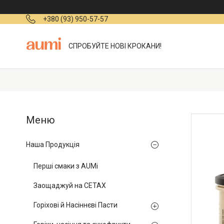
+380 (93) 950-57-57
СПРОБУЙТЕ НОВІ КРОКАНИ!
Наша Продукція
Перші смаки з AUMi
Заощаджуй на СЕТАХ
Горіхові й Насіннєві Пасти