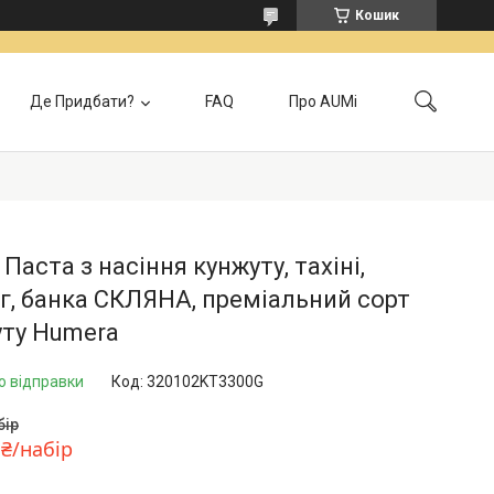
Кошик
Де Придбати?
FAQ
Про AUMi
лата
Контакти
Локація самовивозу
Відгуки
Головна
 Паста з насіння кунжуту, тахіні,
г, банка СКЛЯНА, преміальний сорт
уту Humera
о відправки
Код:
320102KT3300G
бір
 ₴/набір