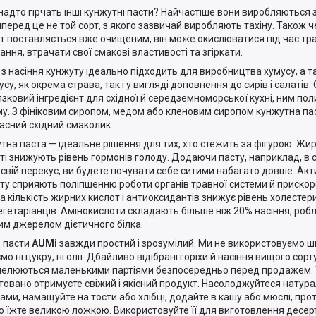
надто гірчать інші кунжутні пасти? Найчастіше вони виробляються з
перед це не той сорт, з якого зазвичай виробляють тахіну. Також че
т поставляється вже очищеним, він може окислюватися під час тра
ання, втрачати свої смакові властивості та згіркати.
 з насіння кунжуту ідеально підходить для виробництва хумусу, а т
су, як окрема страва, так і у вигляді доповнення до сирів і салатів. С
язковий інгредієнт для східної й
середземноморської
кухні, ним по
у. З фініковим сиропом, медом або кленовим сиропом кунжутна па
асний східний смаколик.
тна паста — ідеальне рішення для тих, хто стежить за фігурою. Жир
ті знижують рівень гормонів голоду. Додаючи пасту, наприклад, в 
 свій перекус, ви будете почувати себе ситими набагато довше. Акт
ту сприяють поліпшенню роботи органів травної системи й прискор
а кількість жирних кислот і антиоксидантів знижує рівень холестери
егетаріанців. Амінокислоти складають більше ніж 20% насіння, роб
им джерелом дієтичного білка.
 пасти
AUMі
завжди простий і зрозумілий. Ми не використовуємо шкі
о ні цукру, ні олії. Дбайливо відібрані горіхи й насіння вищого сорт
елюються маленькими партіями безпосередньо перед продажем. 
товано отримуєте свіжий і якісний продукт. Насолоджуйтеся нату
ами, намащуйте на тости або хлібці, додайте в кашу або мюслі, прот
о їжте великою ложкою. Використовуйте її для виготовлення десерті