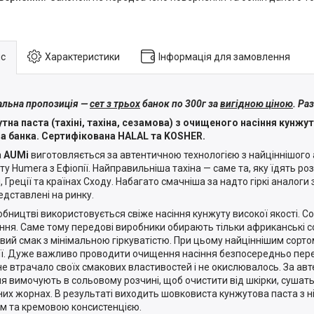
с
Характеристики
Інформація для замовлення
альна пропозиція —
сет з трьох
банок по 300г за
вигідною ціною
. Ра
тна паста (тахіні, тахіна, сезамова) з очищеного насіння кунжут
а банка.
Сертифікована HALAL та KOSHER.
а
AUMі
виготовляється за автентичною технологією з найціннішого
ту Humera з Ефіопії.
Найправильніша тахіна — саме та, яку їдять ро
і, Греції та країнах Сходу. Набагато смачніша за надто гіркі аналоги 
редставлені на ринку.
обництві використовується свіже насіння кунжуту високої якості. 
ння. Саме тому передові виробники обирають тільки африканські со
овий смак з мінімальною гіркуватістю. При цьому найціннішим сорт
ії. Дуже важливо проводити очищення насіння безпосередньо пер
не втрачало своїх смакових властивостей і не окислювалось. За ав
ня вимочують в сольовому розчині, щоб очистити від шкірки, сушат
них жорнах
. В результаті виходить шовковиста кунжутова паста з 
м та кремовою консистенцією.