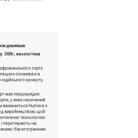
зом дешевше.
у. 300г, екологічна
 африканського сорту
зпещені споживачі в
з індійського кунжуту,
Сорт має першорядне
рти, у яких насичений
ом вважається Humera з
ед виробництвом, щоб
тентичною технологією
ь і перетирають
на
ніжним і багатогранним