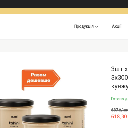
Продукція
Акції
Інформація для військових
Доставка та Оп
3шт х
3х300
кунж
Готово д
687 ₴/на
618,30