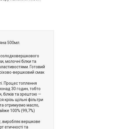
яна 500мл.
о солодковершкового
и, молочні білки та
 властивостями. Готовий
оріхово-вершковий смак
ті. Процес топлення
онад 30 годин, тобто
, білків та зрештою —
я крізь щільні фільтри
 та отримуємо масло,
майже 100% (99,7%)
у, виробляє вершкове
т етичності та