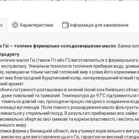
с
Характеристики
Інформація для замовлення
 Гхі — топлене фермерське солодковершкове масло.
Банка скл
продукту
тичне масло Гхі (також Ґгі або Ґі) виготовляється з фермерськог
 екстракласу. Унікальна технологія топлення прибирає воду, домішк
зу, залишаючи тільки чистий топлений жир з усіма його корисними
кт має благородний бурштиновий колір, неперевершений м'який г
нкий аромат.
ничі потужності розташовані в зеленій лісній зоні Київської облас
 дуже повільний та тривалий. Температура до 97°C підтримується п
 томиться довгий час, проходячи процес лагідного осадження води
елізації вуглеводів. Після повного розшарування масло фільтруєтьс
зливається у стерильний посуд. В результаті прибираємо все зайве
аксимально зберігає свої смакові та корисні властивості, і містить 
ннішого жиру.
ика ферма у Вінницькій області, яка утримує корів вільного вигул
 виключно для виготовлення цього Гхі, гарантуючи високий стандар