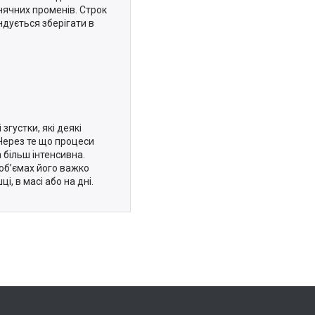
онячних променів. Строк
ндується зберігати в
згустки, які деякі
Через те що процеси
більш інтенсивна.
об’ємах його важко
, в масі або на дні.