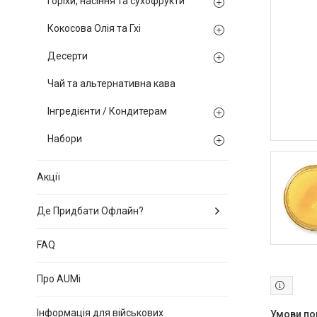
Горіхи, насіння та сухофрукти
Кокосова Олія та Гхі
Десерти
Чай та альтернативна кава
Інгредієнти / Кондитерам
Набори
Акції
Де Придбати Офлайн?
FAQ
Про AUMi
Інформація для військових