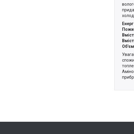
волог
прида
холод
Енерг
Пожив
Вміст
Вміст
Об'єм
Увага!
спожи
топле
Аміно
прибр