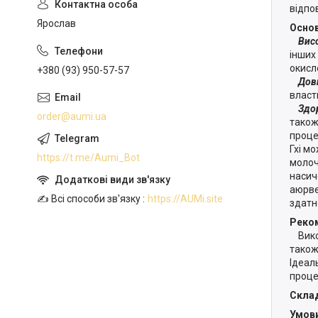
відпо
Ярослав
Основ
Висок
інших
окисл
+380 (93) 950-57-57
Довги
власт
Здоро
order@aumi.ua
також 
проце
Гхі м
https://t.me/Aumi_Bot
молоч
насич
аюрве
✍️ Всі способи зв'язку
https://AUMi.site
здатн
Реком
Викор
також
Ідеал
проце
Скла
Умови