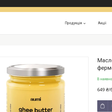
Продукція
Акції
Інформація для військових
Доставка та Оп
Масло
ферм
В наявно
649 ₴/