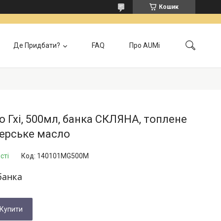
Кошик
Де Придбати?
FAQ
Про AUMi
лата
Контакти
Локація самовивозу
Відгуки
Головна
 Гхі, 500мл, банка СКЛЯНА, топлене
ерське масло
сті
Код:
140101MG500M
банка
Купити