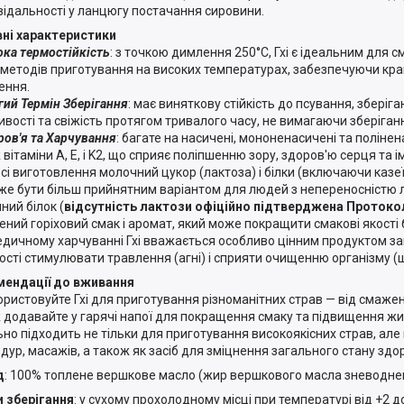
відальності у ланцюгу постачання сировини.
ні характеристики
а термостійкість
: з точкою димлення 250°C, Гхі є ідеальним для с
 методів приготування на високих температурах, забезпечуючи кра
ення.
й Термін Зберігання
: має виняткову стійкість до псування, зберіга
ивості та свіжість протягом тривалого часу, не вимагаючи зберіган
в'я та Харчування
: багате на насичені, мононенасичені та полінен
вітаміни A, E, і K2, що сприяє поліпшенню зору, здоров'ю серця та і
сі виготовлення молочний цукор (лактоза) і білки (включаючи казе
оже бути більш прийнятним варіантом для людей з непереносністю 
ний білок (
відсутність лактози офіційно підтверджена Проток
ений горіховий смак і аромат, який може покращити смакові якості 
дичному харчуванні Гхі вважається особливо цінним продуктом за
ості стимулювати травлення (агні) і сприяти очищенню організму 
ендації до вживання
истовуйте Гхі для приготування різноманітних страв — від смажено
 додавайте у гарячі напої для покращення смаку та підвищення жив
ьно підходить не тільки для приготування високоякісних страв, але
дур, масажів, а також як засіб для зміцнення загального стану здор
д
: 100% топлене вершкове масло (жир вершкового масла зневодне
 зберігання
: у сухому прохолодному місці при температурі від +2 д