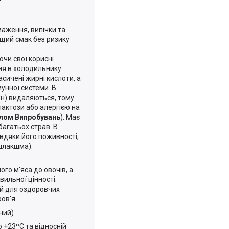
маження, випічки та
щий смак без ризику
ючи свої корисні
ня в холодильнику.
асичені жирні кислоти, а
мунної системи. В
їн) видаляються, тому
лактози або алергією на
олом Випробувань
). Має
багатьох страв. В
вдяки його поживності,
(шлакшма).
го м'яса до овочів, а
ильної цінності.
 й для оздоровчих
ов'я.
ний)
о +23ºC та відносній