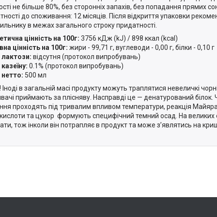
ості не більше 80%, без сторонніх запахів, без попадання прямих с
тності до споживання: 12 місяців. Після відкриття упаковки рекоме
ильнику в межах загального строку придатності.
етична цінність на 100г:
3756 кДж (kJ) / 898 ккал (kcal)
на цінність на 100г:
жири - 99,71 г, вуглеводи - 0,00 г, білки - 0,10 г
 лактози:
відсутня (протокол випробувань)
 казеїну:
0.1% (протокол випробувань)
 нетто:
500 мл
 Іноді в загальній масі продукту можуть траплятися невеличкі чорні 
вачі приймають за плісняву. Насправді це — денатурований білок. 
ння проходять під тривалим впливом температури, реакція Майяра 
кислоти та цукор формують специфічний темний осад. На великих 
ати, тож інколи він потрапляє в продукт та може з’являтись на кришці