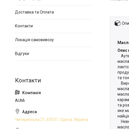
Доставка та Оплата
Опи
Контакти
Локація самовивозу
Масло
Опис 
Відгуки
Аутен
масла
лакто
проду
та то
Вироб
масла
масло
карам
AUMi
та ро
яке м
найці
Чигиринська 21, 65031, Одеса, Україна
Невел
масло