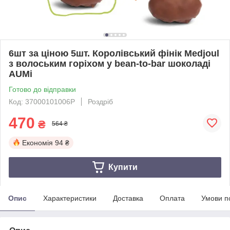
6шт за ціною 5шт. Королівський фінік Medjoul
з волоським горіхом у bean-to-bar шоколаді
AUMi
Готово до відправки
Код: 37000101006P
Роздріб
470
₴
564 ₴
Економія
94 ₴
Купити
Опис
Характеристики
Доставка
Оплата
Умови п