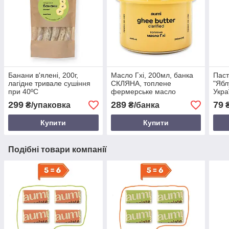
Банани в'ялені, 200г,
Масло Гхі, 200мл, банка
Паст
лагідне тривале сушіння
СКЛЯНА, топлене
"Ябл
при 40ºC
фермерське масло
Укра
299
289
79
₴/упаковка
₴/банка
Купити
Купити
Подібні товари компанії