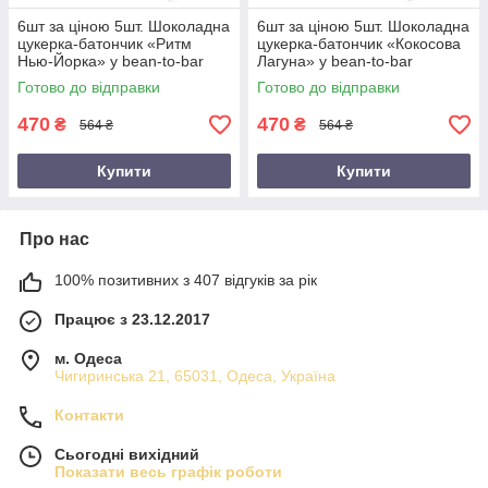
6шт за ціною 5шт. Шоколадна
6шт за ціною 5шт. Шоколадна
цукерка-батончик «Ритм
цукерка-батончик «Кокосова
Нью-Йорка» у bean-to-bar
Лагуна» у bean-to-bar
шоколаді AUMi
шоколаді
Готово до відправки
Готово до відправки
470
470
₴
₴
564 ₴
564 ₴
Купити
Купити
Про нас
100% позитивних з 407 відгуків за рік
Працює з 23.12.2017
м. Одеса
Чигиринська 21, 65031, Одеса, Україна
Контакти
Сьогодні вихідний
Показати весь графік роботи