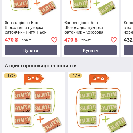
6шт за ціною 5шт.
6шт за ціною 5шт.
Коро
Шоколадна цукерка-
Шоколадна цукерка-
з во
батончик «Ритм Нью-
батончик «Кокосова
чорн
Йорка» у bean-to-bar
Лагуна» у bean-to-bar
5шт 
470
470
432
₴
₴
564 ₴
564 ₴
шоколаді AUMi
шоколаді
Купити
Купити
Акційні пропозиції та новинки
–17%
–17%