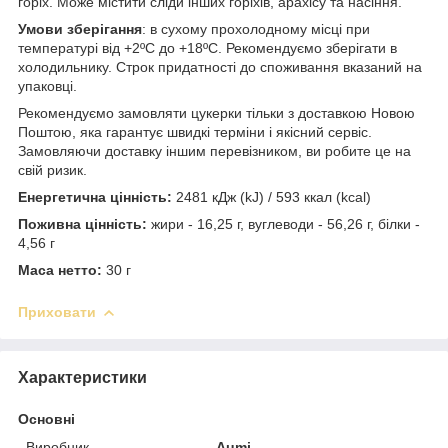
горіх. Може містити сліди інших горіхів, арахісу та насіння.
Умови зберігання
: в сухому прохолодному місці при
температурі від +2ºC до +18ºC. Рекомендуємо зберігати в
холодильнику. Строк придатності до споживання вказаний на
упаковці.
Рекомендуємо замовляти цукерки тільки з доставкою Новою
Поштою, яка гарантує швидкі терміни і якісний сервіс.
Замовляючи доставку іншим перевізником, ви робите це на
свій ризик.
Енергетична цінність:
2481 кДж (kJ) / 593 ккал (kcal)
Поживна цінність:
жири - 16,25 г, вуглеводи - 56,26 г, білки -
4,56 г
Маса нетто:
30 г
Приховати
Характеристики
Основні
Виробник
Aumi