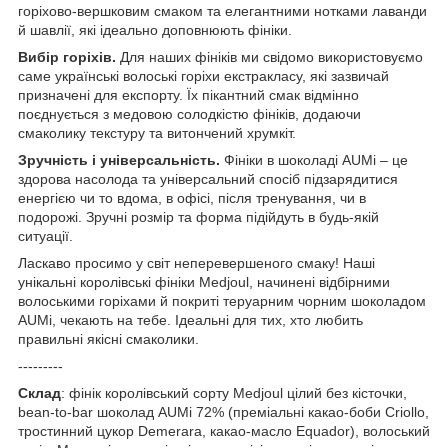
горіхово-вершковим смаком та елегантними нотками лаванди
й шавлії, які ідеально доповнюють фініки.
Вибір горіхів.
Для наших фініків ми свідомо використовуємо
саме українські волоські горіхи екстракласу, які зазвичай
призначені для експорту. Їх пікантний смак відмінно
поєднується з медовою солодкістю фініків, додаючи
смаколику текстуру та витончений хрумкіт.
Зручність і універсальність.
Фініки в шоколаді AUMi – це
здорова насолода та універсальний спосіб підзарядитися
енергією чи то вдома, в офісі, після тренування, чи в
подорожі. Зручні розмір та форма підійдуть в будь-якій
ситуації.
Ласкаво просимо у світ неперевершеного смаку! Наші
унікальні королівські фініки Medjoul, начинені відбірними
волоськими горіхами й покриті теруарним чорним шоколадом
AUMi, чекають на тебе. Ідеальні для тих, хто любить
правильні якісні смаколики.
---------
Склад
: фінік королівський сорту Medjoul цілий без кісточки,
bean-to-bar шоколад AUMi 72% (преміальні какао-боби Criollo,
тростинний цукор Demerara, какао-масло Equador), волоський