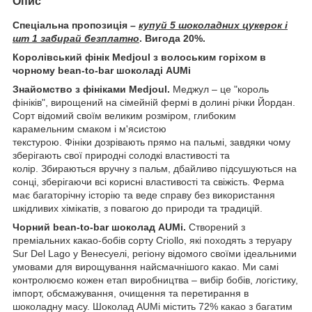
Опис
Спеціальна пропозиція
–
купуй 5 шоколадних цукерок і
шт 1 забирай безплатно
. Вигода 20%.
Королівський фінік Medjoul з волоським горіхом в
чорному bean-to-bar шоколаді AUMi
Знайомство з фініками Medjoul.
Меджул – це "король
фініків", вирощений на сімейній фермі в долині річки Йордан.
Сорт відомий своїм великим розміром, глибоким
карамельним смаком і м'ясистою
текстурою. Фініки дозрівають прямо на пальмі, завдяки чому
зберігають свої природні солодкі властивості та
колір. Збираються вручну з пальм, дбайливо підсушуються на
сонці, зберігаючи всі корисні властивості та свіжість. Ферма
має багаторічну історію та веде справу без використання
шкідливих хімікатів, з повагою до природи та традицій.
Чорний bean-to-bar шоколад AUMi.
Створений з
преміальних какао-бобів сорту Criollo, які походять з теруару
Sur Del Lago у Венесуелі, регіону відомого своїми ідеальними
умовами для вирощування найсмачнішого какао. Ми самі
контролюємо кожен етап виробництва – вибір бобів, логістику,
імпорт, обсмажування, очищення та перетирання в
шоколадну масу. Шоколад AUMi містить 72% какао з багатим