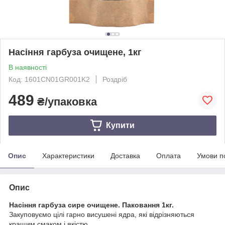
Насіння гарбуза очищене, 1кг
В наявності
Код: 1601CN01GR001K2
Роздріб
489
₴/упаковка
Купити
Опис
Характеристики
Доставка
Оплата
Умови п
Опис
Насіння гарбуза сире очищене. Паковання 1кг.
Закуповуємо цілі гарно висушені ядра, які відрізняються
кращим смаком і якістю.