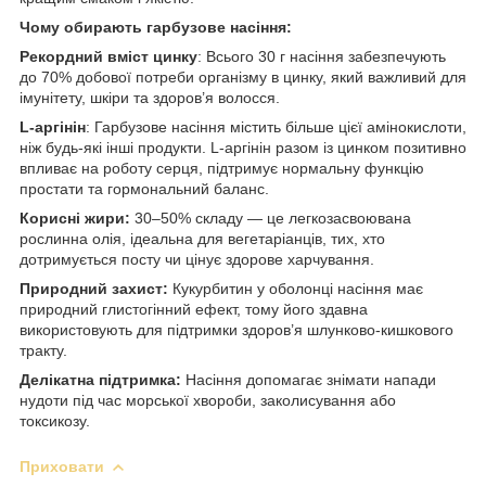
Чому обирають гарбузове насіння:
Рекордний вміст цинку
: Всього 30 г насіння забезпечують
до 70% добової потреби організму в цинку, який важливий для
імунітету, шкіри та здоров’я волосся.
L-аргінін
: Гарбузове насіння містить більше цієї амінокислоти,
ніж будь-які інші продукти. L-аргінін разом із цинком позитивно
впливає на роботу серця, підтримує нормальну функцію
простати та гормональний баланс.
Корисні жири:
30–50% складу — це легкозасвоювана
рослинна олія, ідеальна для вегетаріанців, тих, хто
дотримується посту чи цінує здорове харчування.
Природний захист:
Кукурбитин у оболонці насіння має
природний глистогінний ефект, тому його здавна
використовують для підтримки здоров’я шлунково-кишкового
тракту.
Делікатна підтримка:
Насіння допомагає знімати напади
нудоти під час морської хвороби, заколисування або
токсикозу.
Приховати