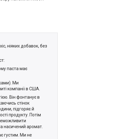
іс, ніяких добавок, без
ст:
ому паста має
ками). Ми
иті компанії в США.
ією. Він фонтанує в
каючись стінок
дини, підгоряє й
сті продукту. Потім
унеможливити
 та насичений аромат.
є густим. Ми не