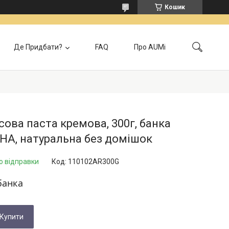
Кошик
Де Придбати?
FAQ
Про AUMi
лата
Контакти
Локація самовивозу
Відгуки
Головна
сова паста кремова, 300г, банка
НА, натуральна без домішок
о відправки
Код:
110102AR300G
банка
Купити