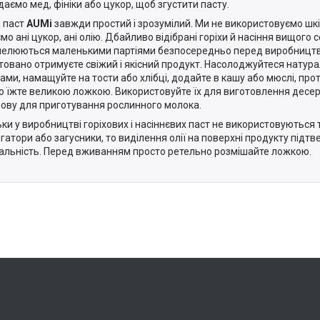
даємо мед, фініки або цукор, щоб згустити пасту.
 паст
AUMі
завжди простий і зрозумілий. Ми не використовуємо шкід
о ані цукор, ані олію. Дбайливо відібрані горіхи й насіння вищого с
елюються маленькими партіями безпосередньо перед виробництв
товано отримуєте свіжий і якісний продукт. Насолоджуйтеся нату
ами, намащуйте на тости або хлібці, додайте в кашу або мюслі, прот
о їжте великою ложкою. Використовуйте їх для виготовлення десерт
нову для приготування рослинного молока.
ьки у виробництві горіхових і насіннєвих паст не використовуються
гатори або загусники, то виділення олії на поверхні продукту підт
альність. Перед вживанням просто ретельно розмішайте ложкою.