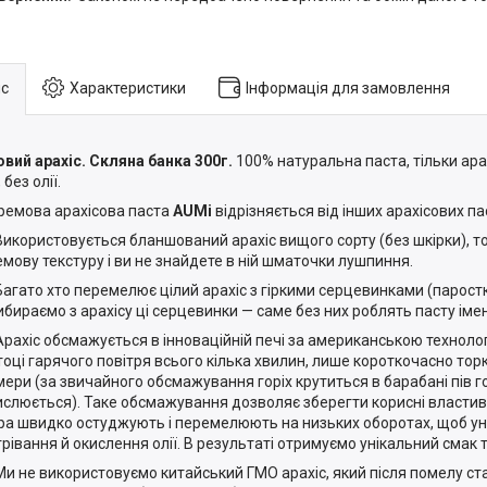
с
Характеристики
Інформація для замовлення
вий арахіс. Скляна банка 300г.
100% натуральна паста, тільки арах
 без олії.
ремова арахісова паста
AUMi
відрізняється від інших арахісових па
Використовується бланшований арахіс вищого сорту (без шкірки), т
емову текстуру і ви не знайдете в ній шматочки лушпиння.
Багато хто перемелює цілий арахіс з гіркими серцевинками (парост
ибираємо з арахісу ці серцевинки — саме без них роблять пасту імен
Арахіс обсмажується в інноваційній печі за американською технолог
тоці гарячого повітря всього кілька хвилин, лише короткочасно тор
мери (за звичайного обсмажування горіх крутиться в барабані пів го
ислюється). Таке обсмажування дозволяє зберегти корисні властиво
ра швидко остуджують і перемелюють на низьких оборотах, щоб 
грівання й окислення олії. В результаті отримуємо унікальний смак
Ми не використовуємо китайський ГМО арахіс, який після помелу ста