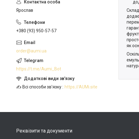
до
Склад
Ярослав
додаєм
перем
гаран
+380 (93) 950-57-57
фрукт
прост
як ос
order@aumi.ua
Оскіл
емуль
натур
https://t.me/Aumi_Bot
✍️ Всі способи зв'язку
https://AUMi.site
Реквізити та документи