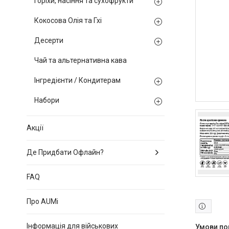
Горіхи, насіння та сухофрукти
Кокосова Олія та Гхі
Десерти
Чай та альтернативна кава
Інгредієнти / Кондитерам
Набори
Акції
Де Придбати Офлайн?
FAQ
Про AUMi
Інформація для військових