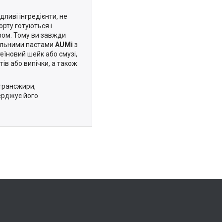
ливі інгредієнти, не
орту готуються і
ом. Тому ви завжди
ральними пастами
AUMі
з
еїновий шейк або смузі,
ів або випічки, а також
 трансжири,
верджує його