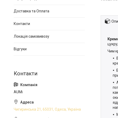
Доставка та Оплата
Опи
Контакти
Локація самовивозу
Кремо
цукру,
Відгуки
Чим к
кр
пр
по
AUMi
ка
ок
яд
на
Чигиринська 21, 65031, Одеса, Україна