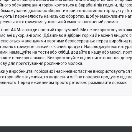
йного обсмажування горіхи крутяться в барабані пів години, підго
обсмажування дозволяє зберегти корисні властивості продукту. По
жують і перемелюють на низьких оборотах, щоб унеможливити наг
 В результаті отримуємо унікальний смак та насичений аромат.
 паст
AUMі
завжди простий і зрозумілий. Ми не використовуємо шкід
о ані цукор, ані олію. Дбайливо відібрані горіхи й насіння вищого с
елюються маленькими партіями безпосередньо перед виробництв
товано отримуєте свіжий і якісний продукт. Насолоджуйтеся нату
ами, намащуйте на тости або хлібці, додайте в кашу або мюслі, прот
о їжте великою ложкою. Використовуйте їх для виготовлення десерт
нову для приготування рослинного молока.
ьки у виробництві горіхових і насіннєвих паст не використовуються
гатори або загусники, то виділення олії на поверхні продукту підт
альність. Перед вживанням просто ретельно розмішайте ложкою.