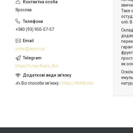
звича
Ярослав
Таке 
остуд
олії.
+380 (93) 950-57-57
Склад
додаєм
перем
гаран
order@aumi.ua
фрукт
прост
як ос
https://t.me/Aumi_Bot
Оскіл
емуль
натур
✍️ Всі способи зв'язку
https://AUMi.site