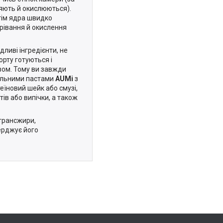
ряють й окислюються).
тім ядра швидко
рівання й окислення
ливі інгредієнти, не
орту готуються і
ом. Тому ви завжди
ральними пастами
AUMі
з
еїновий шейк або смузі,
ів або випічки, а також
 трансжири,
верджує його