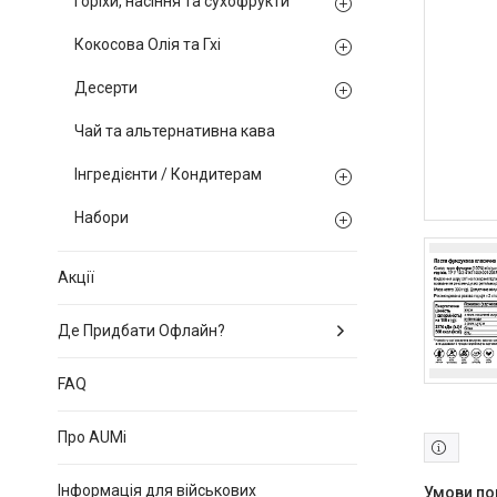
Горіхи, насіння та сухофрукти
Кокосова Олія та Гхі
Десерти
Чай та альтернативна кава
Інгредієнти / Кондитерам
Набори
Акції
Де Придбати Офлайн?
FAQ
Про AUMi
Інформація для військових