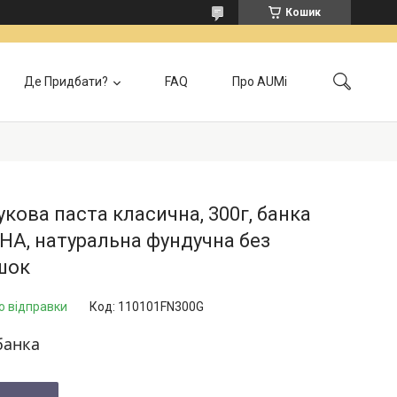
Кошик
Де Придбати?
FAQ
Про AUMi
лата
Контакти
Локація самовивозу
Відгуки
Головна
кова паста класична, 300г, банка
А, натуральна фундучна без
шок
о відправки
Код:
110101FN300G
банка