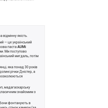
а відмінну якість.
ний — це український
укова паста
AUMi
ми. Ми поступово
раїнський мигдаль, потім
нці, яка понад 30 років
лині річки Дністер, а
й розколюються
оп, мадагаскарську
з класичним знайомим з
 Вони фонтанують в
чись стінок камери (за