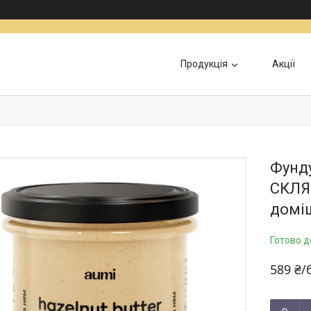
Продукція
Акції
Інформація для військових
Доставка та Оп
Фунду
СКЛЯН
домі
Готово д
589 ₴/