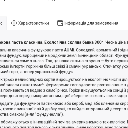
с
Характеристики
Інформація для замовлення
кова паста класична. Екологічна скляна банка 300г.
Чесна ціна з
альна класична фундукова паста
AUMi
. Солодкий, ароматний і рід
вий фундук, вирощений на родючій землі Вінницькій області. Фунд
овляється саме з нього. Так, це наша сильна сторона — бути перши
юємо імпортні горіхи на більш свіжі й смачні українські. Спочатку ук
ький горіх, а тепер український фундук.
к трьох великоплідних сортів вирощується на екологічно чистій діля
роблялася хімікатами🌱. Фермерське господарство розташоване в до
а поливаються водою з самої річки. Горіхи висушуються на сонці 
середньо перед використанням, щоб зберегти свіжість і смак ядер.
додати до фундучної пасти какао або кероб, мед або кленовий сир
ь, трохи оливкової олії й дрібку солі, то вийде натуральний десерт 
ства смаком (а-ля "фундучелла").
и обсмажуються в інноваційній печі за американською технологією.
і гарячого повітря всього кілька хвилин, лише короткочасно торкаю