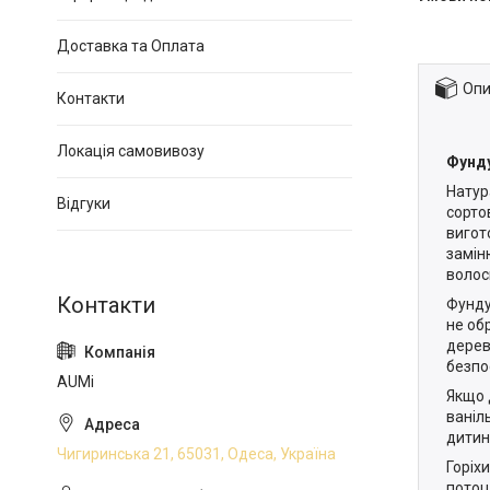
Доставка та Оплата
Опи
Контакти
Локація самовивозу
Фунду
Натур
Відгуки
сорто
вигот
замін
волос
Фунду
не об
дерев
безпо
AUMi
Якщо 
ваніл
дитин
Чигиринська 21, 65031, Одеса, Україна
Горіх
потоц