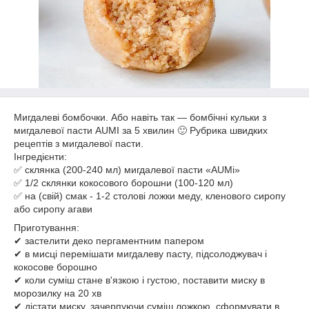
Мигдалеві бомбочки. Або навіть так — бомбічні кульки з
мигдалевої пасти AUMI за 5 хвилин 🙂 Рубрика швидких
рецептів з мигдалевої пасти.
Інгредієнти:
✅ склянка (200-240 мл) мигдалевої пасти «AUMi»
✅ 1/2 склянки кокосового борошни (100-120 мл)
✅ на (свій) смак - 1-2 столові ложки меду, кленового сиропу
або сиропу агави
Приготування:
✔ застелити деко пергаментним папером
✔ в мисці перемішати мигдалеву пасту, підсолоджувач і
кокосове борошно
✔ коли суміш стане в'язкою і густою, поставити миску в
морозилку на 20 хв
✔ дістати миску, зачерпуючи суміш ложкою, сформувати в