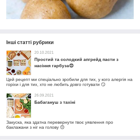
Інші статті рубрики
20.10.2021
Простий та солодкий апгрейд пасти з
насіння гарбуза😍
Цей рецепт ми спеціально зробили для тих, у кого алергія на
горіхи і для тих, хто не любить довго готувати 😏
26.09.2021
Бабагануш з тахіні
Закуска, яка здатна перевернути твоє уявлення про
баклажани з ніг на голову 🙃