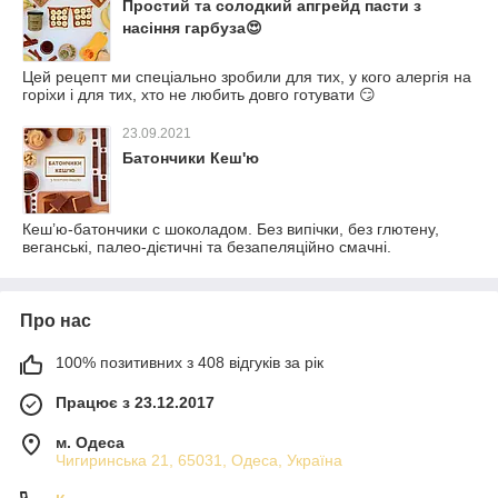
Простий та солодкий апгрейд пасти з
насіння гарбуза😍
Цей рецепт ми спеціально зробили для тих, у кого алергія на
горіхи і для тих, хто не любить довго готувати 😏
23.09.2021
Батончики Кеш'ю
Кеш’ю-батончики с шоколадом. Без випічки, без глютену,
веганські, палео-дієтичні та безапеляційно смачні.
Про нас
100% позитивних з 408 відгуків за рік
Працює з 23.12.2017
м. Одеса
Чигиринська 21, 65031, Одеса, Україна