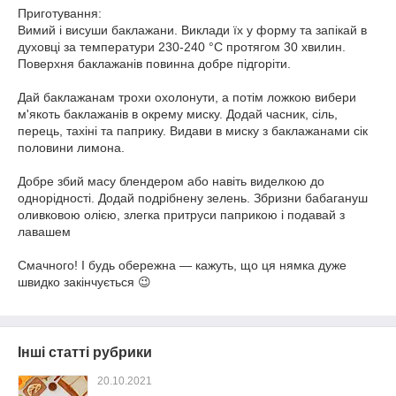
Приготування:
Вимий і висуши баклажани. Виклади їх у форму та запікай в
духовці за температури 230-240 °C протягом 30 хвилин.
Поверхня баклажанів повинна добре підгоріти.
⠀
Дай баклажанам трохи охолонути, а потім ложкою вибери
м'якоть баклажанів в окрему миску. Додай часник, сіль,
перець, тахіні та паприку. Видави в миску з баклажанами сік
половини лимона.
⠀
Добре збий масу блендером або навіть виделкою до
однорідності. Додай подрібнену зелень. Збризни бабагануш
оливковою олією, злегка притруси паприкою і подавай з
лавашем
⠀
Смачного! І будь обережна — кажуть, що ця нямка дуже
швидко закінчується 😉
Інші статті рубрики
20.10.2021