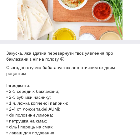
Закуска, яка здатна перевернути твоє уявлення про
баклажани з ніг на голову 🙃
Сьогодні готуємо бабагануш за автентичним східним
рецептом.
⠀
Інгредієнти:
• 2-3 середніх баклажани;
• 2-3 зубчики часнику;
• 1 ч. ложка копченої паприки;
• 2-4 ст. ложки тахіні AUMi;
• сік половини лимона;
• петрушка на смак;
• сіль і перець на смак;
• лаваш для подавання.
⠀