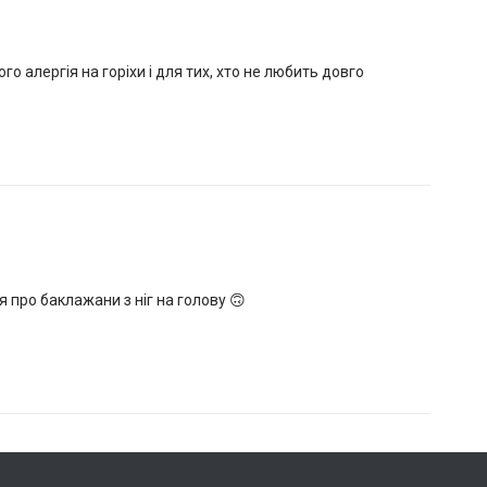
го алергія на горіхи і для тих, хто не любить довго
 про баклажани з ніг на голову 🙃