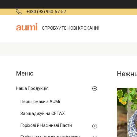
+380 (93) 950-57-57
СПРОБУЙТЕ НОВІ КРОКАНИ!
Нежны
Наша Продукція
Перші смаки з AUMi
Заощаджуй на СЕТАХ
Горіхові й Насіннєві Пасти