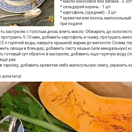
* масло кокосовое без запаха - 2-3ст
* сельдерей корень - 1 шт
* картофель (средний) - 2 шт
* креветки или лосось малосольный
при подаче
еть кастрюлю с толстым дном, влить масло. Обжарить до золотист
 протушить 5-10 мин, добавить картофель и тыкву, протушить вмес
1/2 л горячей воды, накрыть крышкой, варим до мягкости. Солим, пе
жить овощи в блендер, добавить пасту кешью (или миндальную) и
ть готовый суп обратно в кастрюлю, добавить ещё горячую воду (п
ещё раз.
 в тарелку, добавить креветки либо малосольную семгу, украсить
.
 аппетита!