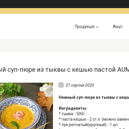
Продукція
Акції
Інформація для військових
Доставка та Оп
й суп-пюре из тыквы c кешью пастой AU
07 серпня 2020
Нежный суп-пюре из тыквы c кешь
Ингредиенты:
* тыква - 500г
* паста кешью - 2 ст.л. (можно зам
* лук репчатый(крупный) - 1 шт