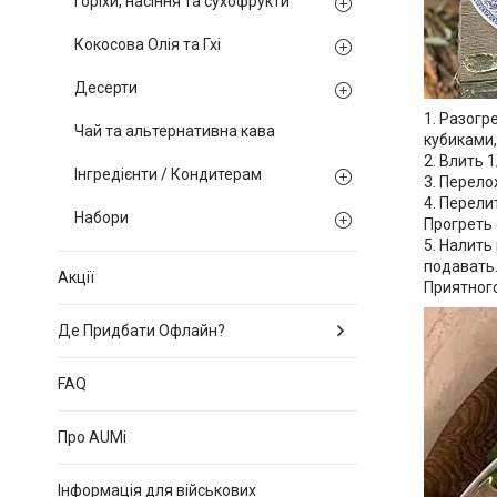
Горіхи, насіння та сухофрукти
Кокосова Олія та Гхі
Десерти
1. Разогр
Чай та альтернативна кава
кубиками,
2. Влить 
Інгредієнти / Кондитерам
3. Перело
4. Перели
Набори
Прогреть 
5. Налить
подавать
Акції
Приятного
Де Придбати Офлайн?
FAQ
Про AUMi
Інформація для військових