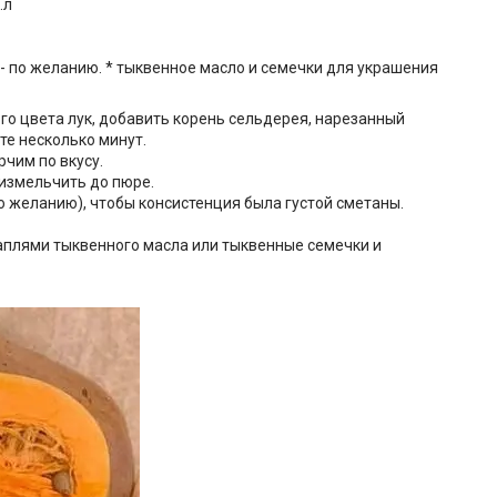
.л
 - по желанию. * тыквенное масло и семечки для украшения
ого цвета лук, добавить корень сельдерея, нарезанный
те несколько минут.
рчим по вкусу.
 измельчить до пюре.
о желанию), чтобы консистенция была густой сметаны.
 каплями тыквенного масла или тыквенные семечки и