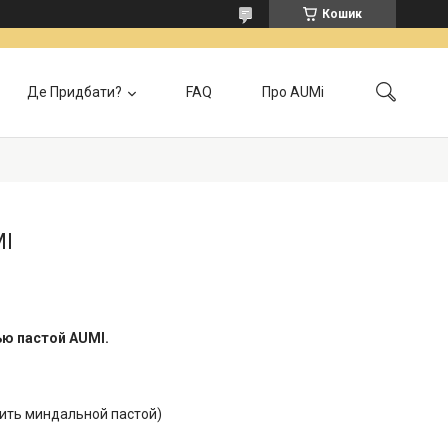
Кошик
Де Придбати?
FAQ
Про AUMi
лата
Контакти
Локація самовивозу
Відгуки
Головна
MI
ю пастой AUMI.
енить миндальной пастой)